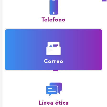
Quiénes
Somos
Soluciones
Telefono
En
Salud
Investigación
&
Desarrollo
CMO
Correo
Farmacovigilancia
Médicos
Línea ética