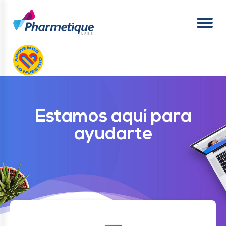
Sostenibilidad
Trabaja
Con
Nosotros
Estamos aquí para
Servicio
Al
ayudarte
Cliente
Español
(
Español
)
Inicia
Sesión
Inicio