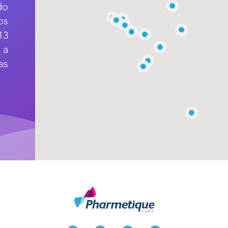
do
os
13
 a
as