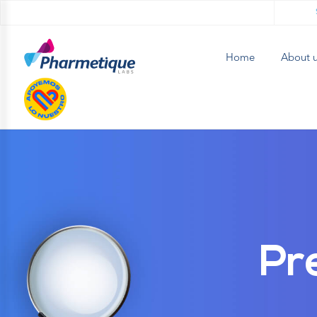
Home
About 
Sustainability
Work
With
Us
Customer
Service
English
(
English
)
Log
Pr
In
Home
About